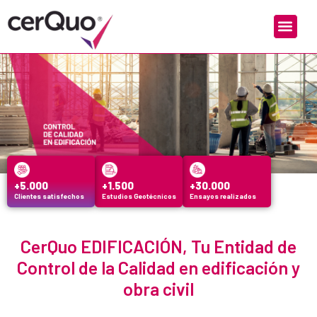
+
5.000
+
1.500
+
30.000
Clientes satisfechos
Estudios Geotécnicos
Ensayos realizados
CerQuo EDIFICACIÓN, Tu Entidad de
Control de la Calidad en edificación y
obra civil