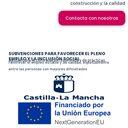
construcción y la calidad
Contacta con nosotros
SUBVENCIONES PARA FAVORECER EL PLENO
EMPLEO Y LA INCLUSIÓN SOCIAL
Ayudas para la contratación indefinida y de prácticas
Favorecer el empleo estable y de calidad, especialmente
entre las personas con mayores dificultades