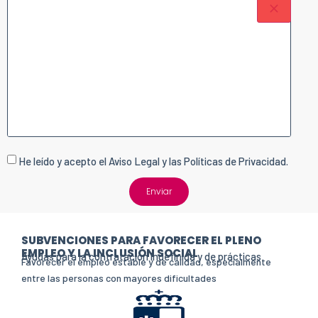
He leído y acepto el
Aviso Legal y las Políticas de Privacidad.
Enviar
SUBVENCIONES PARA FAVORECER EL PLENO
EMPLEO Y LA INCLUSIÓN SOCIAL
Ayudas para la contratación indefinida y de prácticas
Favorecer el empleo estable y de calidad, especialmente
entre las personas con mayores dificultades